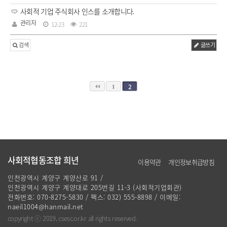
사회적 기업 주식회사 인스를 소개합니다.
관리자
12-23
221
검색
글쓰기
2
1
사회적협동조합 희년
·
이용약관
개인정보취급방침
인천광역시 계양구 계양산로 91 /
인천광역시 계양구 계양대로 205번길 11-3 (사회적기업회관)
전화번호: 070-8275-5830 / 팩스: 032) 555-8898 / 이메일:
naeil1004@hanmail.net
copyright ⓒ 2019, csesc.or.kr all rights reserved.