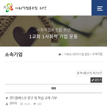
사회적협동조합 희년
1교회 1사회적 기업 운동
소속기업
소속기업
> 기독교사회적기업 광장 >
총 게시물 17건, 최근 0 건
글쓰기
제목
(주) 엠베스코 완구 및 학습 교재 기부
관리자
09-09
849