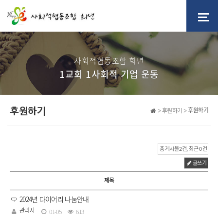
사회적협동조합 희년
1교회 1사회적 기업 운동
후원하기
후원하기
> 후원하기 >
총 게시물 2건, 최근 0 건
글쓰기
제목
2024년 다이어리 나눔안내
관리자
01-05
613