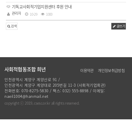
기독교사회적기업지원센터 후원 안내
관리자
10-29
1000
검색
글쓰기
사회적협동조합 희년
·
이용약관
개인정보취급방침
인천광역시 계양구 계양산로 91 /
인천광역시 계양구 계양대로 205번길 11-3 (사회적기업회관)
전화번호: 070-8275-5830 / 팩스: 032) 555-8898 / 이메일:
naeil1004@hanmail.net
copyright ⓒ 2019, csesc.or.kr all rights reserved.